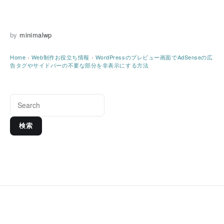
by
minimalwp
Home
›
Web制作お役立ち情報
›
WordPressのプレビュー画面でAdSenseの広
告タグやサイドバーの不要な部分を非表示にする方法
検索