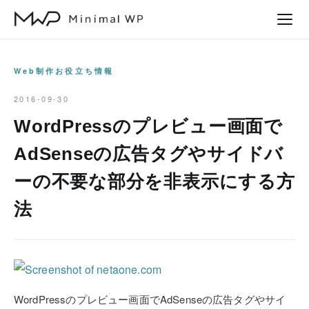
本
文
へ
ス
Web制作お役立ち情報
キ
2016-09-30
ッ
WordPressのプレビュー画面で
プ
AdSenseの広告タグやサイドバ
ーの不要な部分を非表示にする方
法
WordPressのプレビュー画面でAdSenseの広告タグやサイ