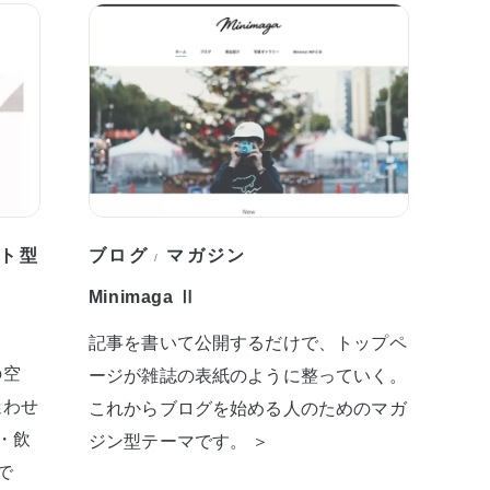
ト型
ブログ
マガジン
/
Minimaga Ⅱ
記事を書いて公開するだけで、トップペ
の空
ージが雑誌の表紙のように整っていく。
迷わせ
これからブログを始める人のためのマガ
・飲
ジン型テーマです。 ＞
で