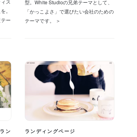
ティス
型。White Studioの兄弟テーマとして、
板を。
「かっこよさ」で選びたい会社のための
型テー
テーマです。 ＞
ラン
ランディングページ