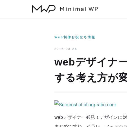
本
文
へ
ス
キ
Web制作お役立ち情報
ッ
2016-08-26
プ
webデザイナ
する考え方が変
webデザイナー必見！デザインに
まとめですね。イラレ、フォトショ