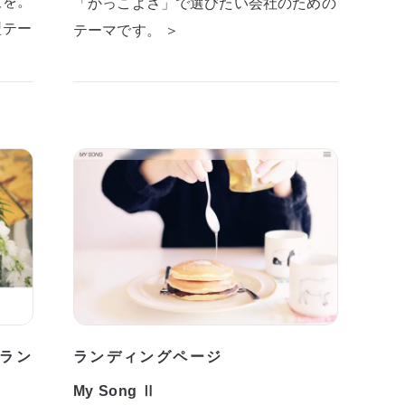
板を。
「かっこよさ」で選びたい会社のための
型テー
テーマです。 ＞
ラン
ランディングページ
My Song Ⅱ