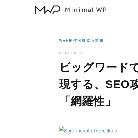
本
文
へ
ス
キ
Web制作お役立ち情報
ッ
2016-08-26
プ
ビッグワードで
現する、SEO
「網羅性」