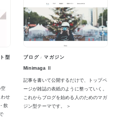
ト型
ブログ
マガジン
/
Minimaga Ⅱ
記事を書いて公開するだけで、トップペ
の空
ージが雑誌の表紙のように整っていく。
迷わせ
これからブログを始める人のためのマガ
・飲
ジン型テーマです。 ＞
で