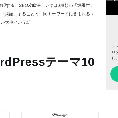
を実現する、SEO攻略法！カギは2種類の「網羅性」
を「網羅」することと、同キーワードに含まれるユ
とが大事という話。
シ
ロ
しい
dPressテーマ10