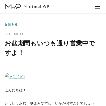
本
文
へ
ス
お知らせ
キ
2016-08-11
ッ
お盆期間もいつも通り営業中で
プ
すよ！
こんにちは！
いよいよお盆、夏休みですね！いかがおすごしでしょう