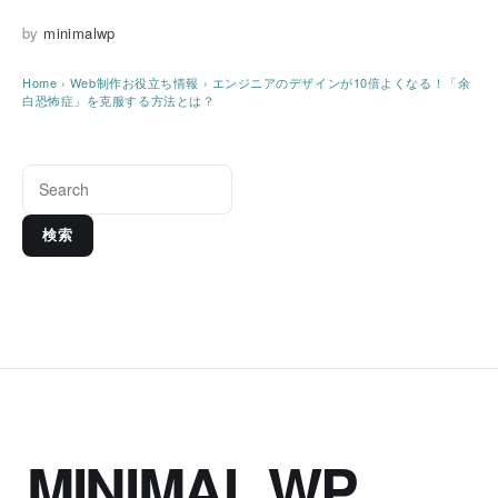
by
minimalwp
Home
›
Web制作お役立ち情報
›
エンジニアのデザインが10倍よくなる！「余
白恐怖症」を克服する方法とは？
検索
MINIMAL WP