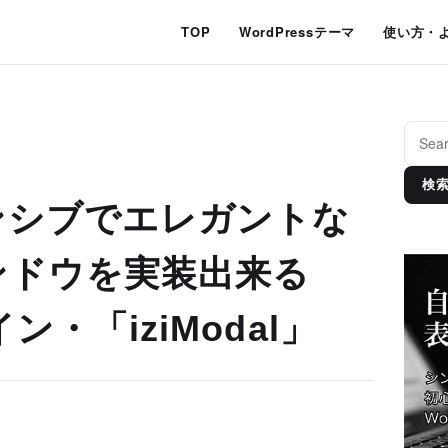
TOP
WordPressテーマ
使い方・
検
ンシブでエレガントな
ンドウを実装出来る
イン・「iziModal」