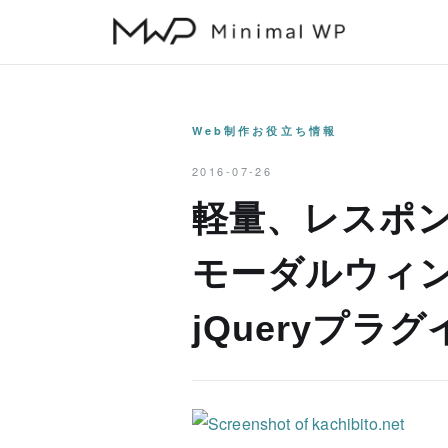
本
文
へ
ス
キ
Web制作お役立ち情報
ッ
2016-07-26
プ
軽量、レスポ
モーダルウィ
jQueryプラグ