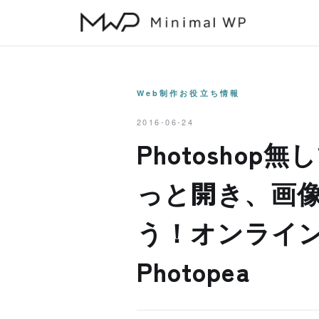
本
文
へ
ス
キ
Web制作お役立ち情報
ッ
2016-06-24
プ
Photosho
っと開き、画
う！オンライン
Photopea