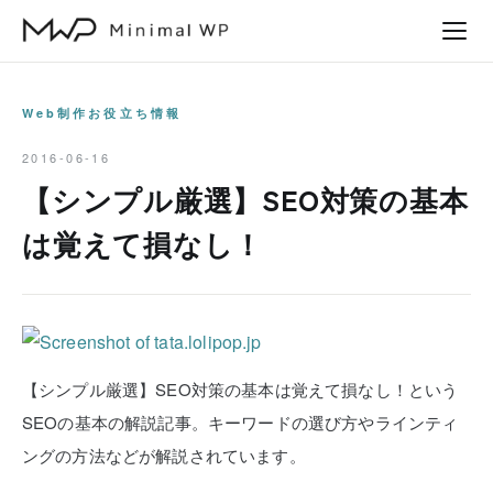
本
文
へ
ス
Web制作お役立ち情報
キ
2016-06-16
ッ
【シンプル厳選】SEO対策の基本
プ
は覚えて損なし！
【シンプル厳選】SEO対策の基本は覚えて損なし！という
SEOの基本の解説記事。キーワードの選び方やラインティ
ングの方法などが解説されています。