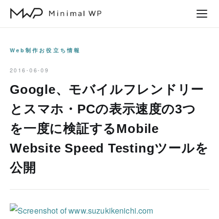
本
文
へ
ス
Web制作お役立ち情報
キ
2016-06-09
ッ
Google、モバイルフレンドリー
プ
とスマホ・PCの表示速度の3つ
を一度に検証するMobile
Website Speed Testingツールを
公開