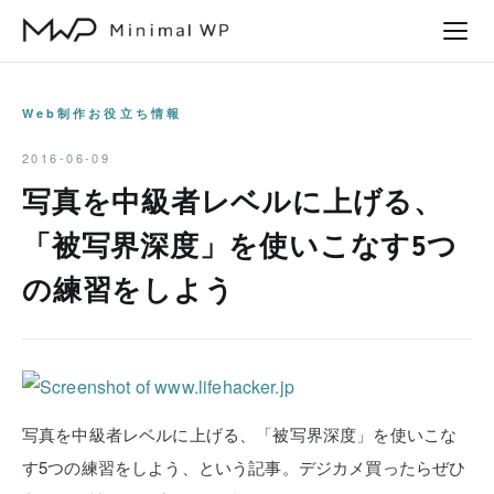
本
文
へ
ス
Web制作お役立ち情報
キ
2016-06-09
ッ
写真を中級者レベルに上げる、
プ
「被写界深度」を使いこなす5つ
の練習をしよう
写真を中級者レベルに上げる、「被写界深度」を使いこな
す5つの練習をしよう、という記事。デジカメ買ったらぜひ