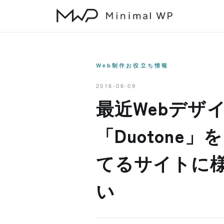
本
文
へ
ス
キ
Web制作お役立ち情報
ッ
2016-06-09
プ
最近Webデザ
「Duotone
てるサイトに
い