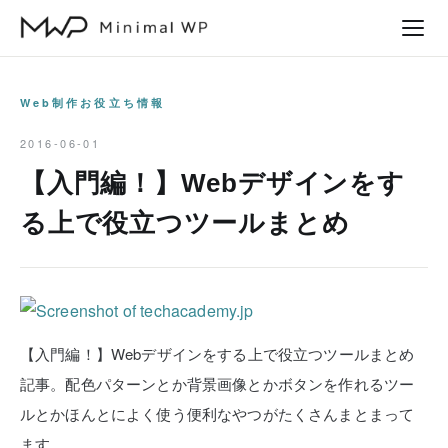
本
文
へ
ス
Web制作お役立ち情報
キ
2016-06-01
ッ
【入門編！】Webデザインをす
プ
る上で役立つツールまとめ
【入門編！】Webデザインをする上で役立つツールまとめ
記事。配色パターンとか背景画像とかボタンを作れるツー
ルとかほんとによく使う便利なやつがたくさんまとまって
ます。