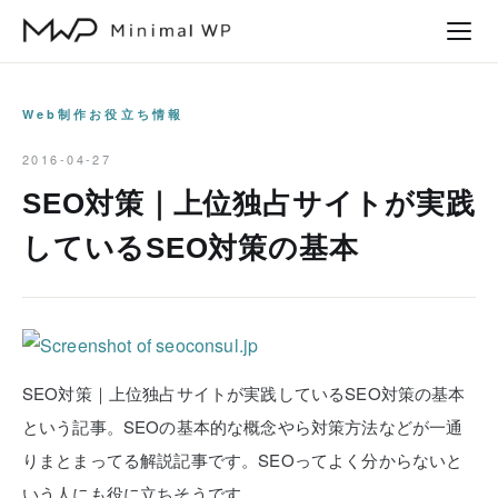
本
文
へ
ス
Web制作お役立ち情報
キ
2016-04-27
ッ
SEO対策｜上位独占サイトが実践
プ
しているSEO対策の基本
SEO対策｜上位独占サイトが実践しているSEO対策の基本
という記事。SEOの基本的な概念やら対策方法などが一通
りまとまってる解説記事です。SEOってよく分からないと
いう人にも役に立ちそうです。