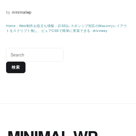
by
minimalwp
Home
›
Web制作お役立ち情報
›
[CSS]レスポンシブ対応のMasonryレイアウ
トをスクリプト無し、ピュアCSSで簡単に実装できる -driveway
検索