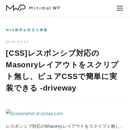
本
文
へ
ス
Web制作お役立ち情報
キ
2016-04-27
ッ
[CSS]レスポンシブ対応の
プ
Masonryレイアウトをスクリプ
ト無し、ピュアCSSで簡単に実
装できる -driveway
レスポンシブ対応のMasonryレイアウトをスクリプト無し、