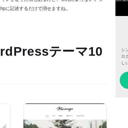
s.phpに記述するだけで消せますね。
dPressテーマ10
シ
ロ
しい