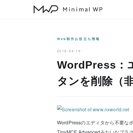
本
文
へ
ス
キ
Web制作お役立ち情報
ッ
2016-04-19
プ
WordPres
タンを削除（
WordPressのエディタから不
TinyMCE Advancedみた