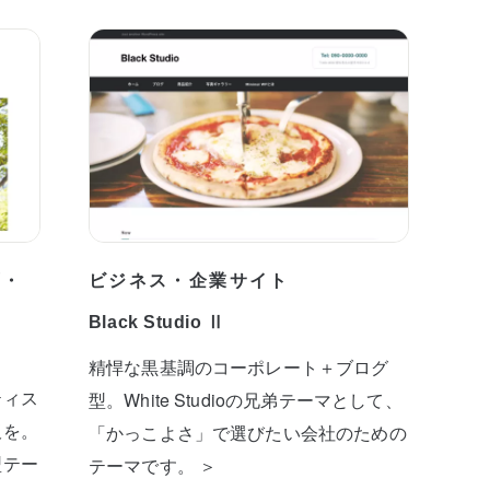
プ・
ビジネス・企業サイト
Black Studio Ⅱ
精悍な黒基調のコーポレート＋ブログ
ティス
型。White Studioの兄弟テーマとして、
板を。
「かっこよさ」で選びたい会社のための
型テー
テーマです。 ＞