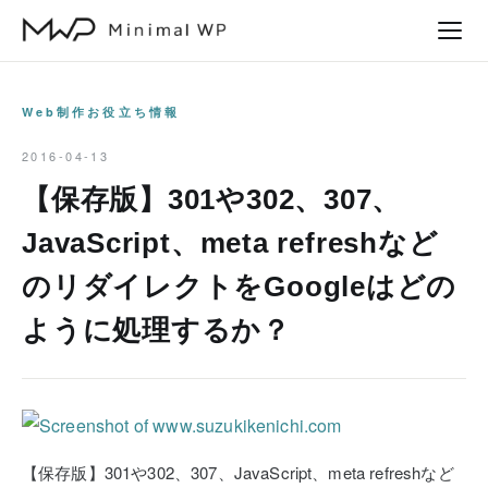
本
文
へ
ス
Web制作お役立ち情報
キ
2016-04-13
ッ
【保存版】301や302、307、
プ
JavaScript、meta refreshなど
のリダイレクトをGoogleはどの
ように処理するか？
【保存版】301や302、307、JavaScript、meta refreshなど