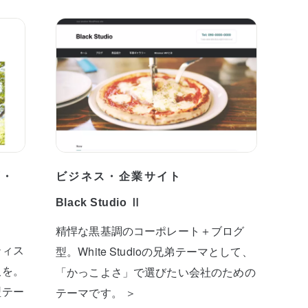
プ・
ビジネス・企業サイト
Black Studio Ⅱ
精悍な黒基調のコーポレート＋ブログ
ティス
型。White Studioの兄弟テーマとして、
板を。
「かっこよさ」で選びたい会社のための
型テー
テーマです。 ＞