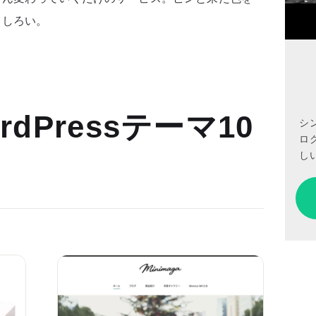
もしろい。
dPressテーマ10
シ
ロ
しい