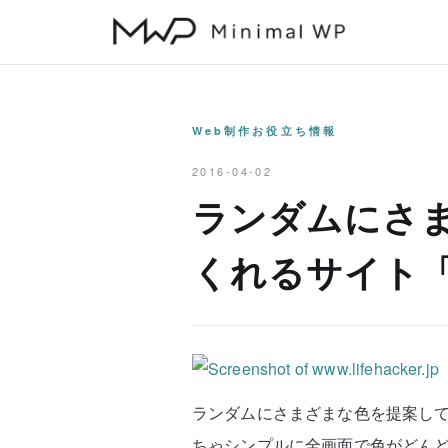
本
文
へ
ス
キ
Web制作お役立ち情報
ッ
2016-04-02
プ
ランダムにさ
くれるサイト「C
ランダムにさまざまな色を提案してく
ちゃシンプルに全画面で色がどん