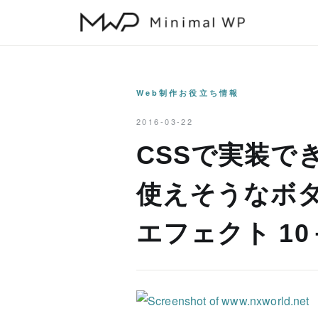
本
文
へ
ス
キ
Web制作お役立ち情報
ッ
2016-03-22
プ
CSSで実装で
使えそうなボ
エフェクト 10