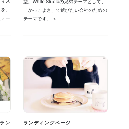
ティス
型。White Studioの兄弟テーマとして、
板を。
「かっこよさ」で選びたい会社のための
型テー
テーマです。 ＞
ラン
ランディングページ