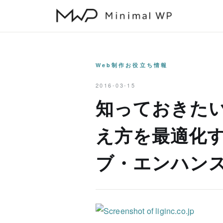
本
文
へ
ス
キ
Web制作お役立ち情報
ッ
2016-03-15
プ
知っておきた
え方を最適化
ブ・エンハン