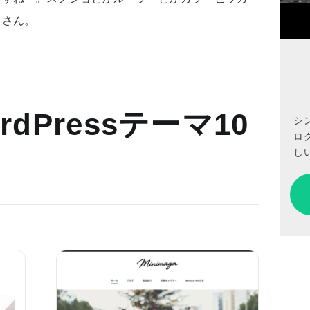
くさん。
dPressテーマ10
シ
ロ
しい