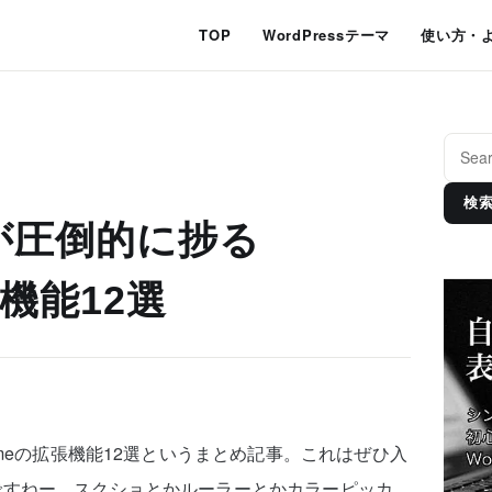
TOP
WordPressテーマ
使い方・
検
が圧倒的に捗る
張機能12選
omeの拡張機能12選というまとめ記事。これはぜひ入
ですねー。スクショとかルーラーとかカラーピッカ