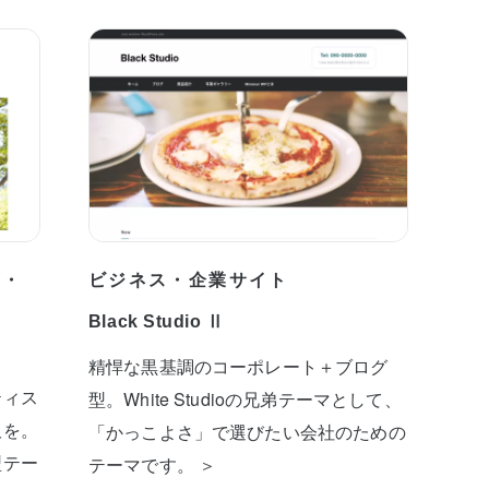
プ・
ビジネス・企業サイト
Black Studio Ⅱ
精悍な黒基調のコーポレート＋ブログ
ティス
型。White Studioの兄弟テーマとして、
板を。
「かっこよさ」で選びたい会社のための
型テー
テーマです。 ＞