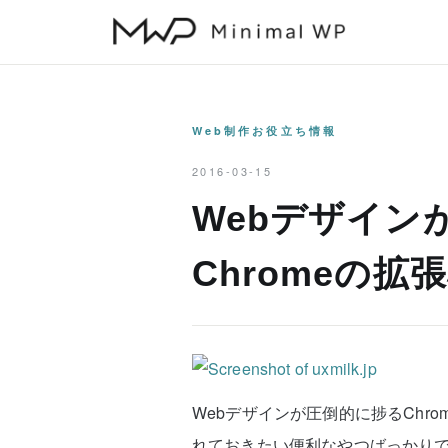
本
文
へ
ス
キ
Web制作お役立ち情報
ッ
2016-03-15
プ
Webデザイン
Chromeの拡
Webデザインが圧倒的に捗るChr
れておきたい便利なやつばっかり