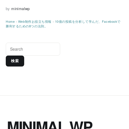
by
minimalwp
Home
›
Web制作お役立ち情報
›
10億の投稿を分析して学んだ、Facebookで
勝利するための8つの法則。
検索
MINIMAL WP