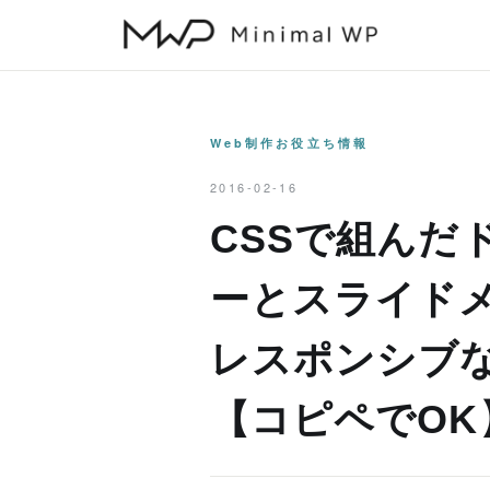
本
文
へ
ス
キ
Web制作お役立ち情報
ッ
2016-02-16
プ
CSSで組んだ
ーとスライド
レスポンシブ
【コピペでOK