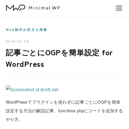
本
文
へ
ス
Web制作お役立ち情報
キ
2016-02-16
ッ
記事ごとにOGPを簡単設定 for
プ
WordPress
WordPressでプラグインを使わずに記事ごとにOGPを簡単
設定する方法の解説記事。functions.phpにコードを追加する
やり方。