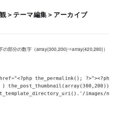
観＞テーマ編集＞アーカイブ
の部分の数字（array(300,200)⇒array(420,280)）
href="<?php the_permalink(); ?>"><?php

 ) the_post_thumbnail(array(300,200));

t_template_directory_uri().'/images/noimage-6