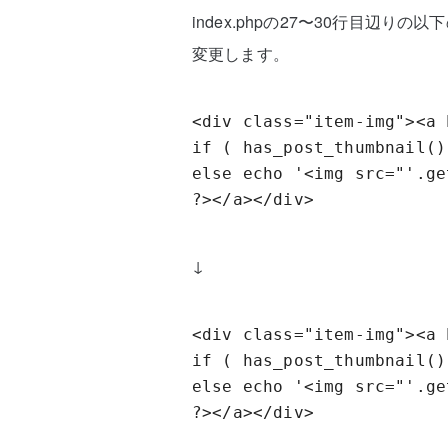
index.phpの27〜30行目辺りの以下の部
変更します。
<div class="item-img"><a 
if ( has_post_thumbnail()
else echo '<img src="'.ge
?></a></div>
↓
<div class="item-img"><a 
if ( has_post_thumbnail()
else echo '<img src="'.ge
?></a></div>