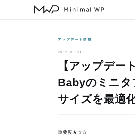
本
文
へ
ス
キ
アップデート情報
ッ
2016-02-01
プ
【アップデート情
Babyのミニ
サイズを最適
重要度★☆☆