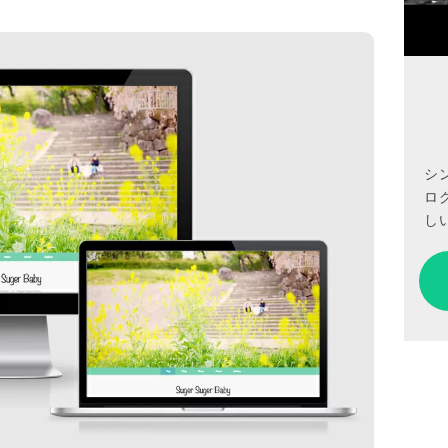
シ
ロ
しい