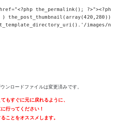
href="<?php the_permalink(); ?>"><?php

 ) the_post_thumbnail(array(420,280));

t_template_directory_uri().'/images/noimage-6
降のダウンロードファイルは変更済みです。
えてもすぐに元に戻れるように、
重に行ってください！
することをオススメします。