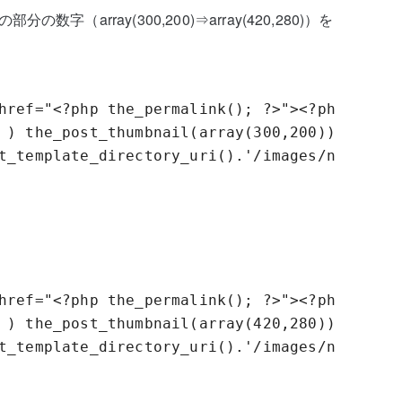
分の数字（array(300,200)⇒array(420,280)）を
href="<?php the_permalink(); ?>"><?php

 ) the_post_thumbnail(array(300,200));

t_template_directory_uri().'/images/noimage-6
href="<?php the_permalink(); ?>"><?php

 ) the_post_thumbnail(array(420,280));

t_template_directory_uri().'/images/noimage-6