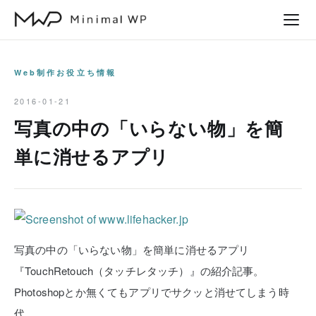
本
文
へ
ス
Web制作お役立ち情報
キ
2016-01-21
ッ
写真の中の「いらない物」を簡
プ
単に消せるアプリ
写真の中の「いらない物」を簡単に消せるアプリ
『TouchRetouch（タッチレタッチ）』の紹介記事。
Photoshopとか無くてもアプリでサクッと消せてしまう時
代。