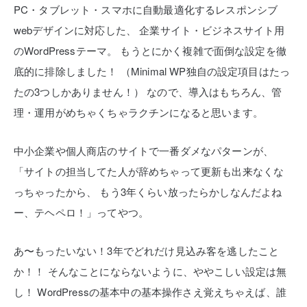
PC・タブレット・スマホに自動最適化するレスポンシブ
webデザインに対応した、
企業サイト・ビジネスサイト用
のWordPressテーマ。
もうとにかく複雑で面倒な設定を徹
底的に排除しました！
（Minimal WP独自の設定項目はたっ
たの3つしかありません！）
なので、導入はもちろん、管
理・運用がめちゃくちゃラクチンになると思います。
中小企業や個人商店のサイトで一番ダメなパターンが、
「サイトの担当してた人が辞めちゃって更新も出来なくな
っちゃったから、
もう3年くらい放ったらかしなんだよね
ー、テヘペロ！」ってやつ。
あ〜もったいない！3年でどれだけ見込み客を逃したこと
か！！
そんなことにならないように、ややこしい設定は無
し！
WordPressの基本中の基本操作さえ覚えちゃえば、誰