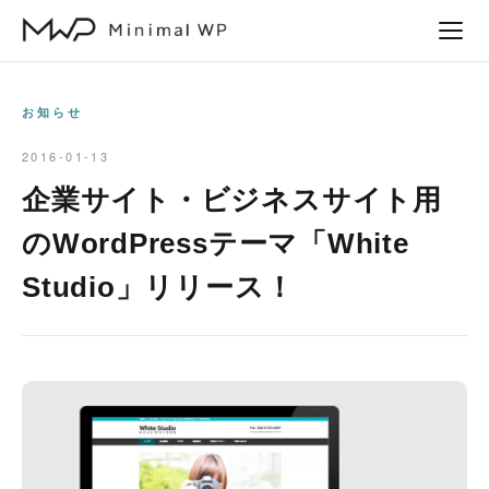
本
文
へ
ス
お知らせ
キ
2016-01-13
ッ
企業サイト・ビジネスサイト用
プ
のWordPressテーマ「White
Studio」リリース！