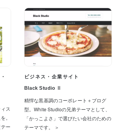
プ・
ビジネス・企業サイト
Black Studio Ⅱ
精悍な黒基調のコーポレート＋ブログ
ティス
型。White Studioの兄弟テーマとして、
板を。
「かっこよさ」で選びたい会社のための
型テー
テーマです。 ＞