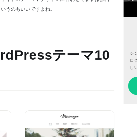
というのもいいですよね。
dPressテーマ10
シ
ロ
しい