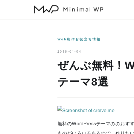
本
文
へ
ス
キ
Web制作お役立ち情報
ッ
2016-01-04
プ
ぜんぶ無料！Wo
テーマ8選
無料のWordPressテーマのの
ものがいろいろあるので、作りた