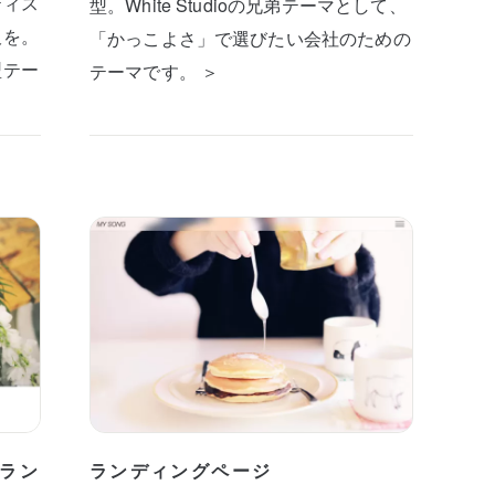
ティス
型。White Studioの兄弟テーマとして、
板を。
「かっこよさ」で選びたい会社のための
型テー
テーマです。 ＞
ラン
ランディングページ