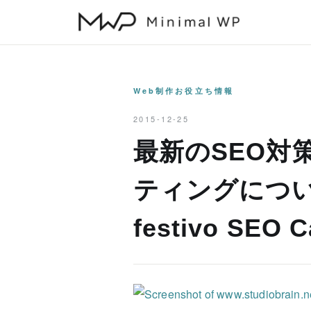
本
文
へ
ス
キ
Web制作お役立ち情報
ッ
2015-12-25
プ
最新のSEO対
ティングについ
festivo SE