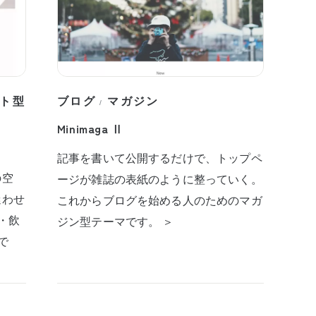
ト型
ブログ
マガジン
/
Minimaga Ⅱ
記事を書いて公開するだけで、トップペ
の空
ージが雑誌の表紙のように整っていく。
迷わせ
これからブログを始める人のためのマガ
・飲
ジン型テーマです。 ＞
で