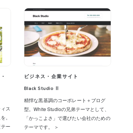
プ・
ビジネス・企業サイト
Black Studio Ⅱ
精悍な黒基調のコーポレート＋ブログ
ティス
型。White Studioの兄弟テーマとして、
板を。
「かっこよさ」で選びたい会社のための
型テー
テーマです。 ＞