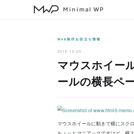
本
文
へ
ス
キ
Web制作お役立ち情報
ッ
2015-12-25
プ
マウスホイー
ールの横長ペ
マウスホイールに動きで横にスクロー
ちょっとマニアックですけど、横