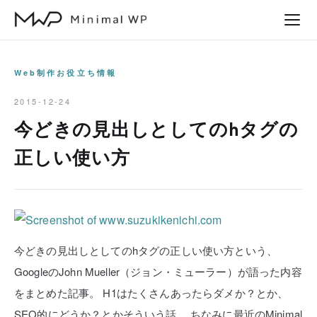
本
文
へ
ス
Web制作お役立ち情報
キ
2015-12-24
ッ
今どきの見出しとしてのhタグの
プ
正しい使い方
今どきの見出しとしてのhタグの正しい使い方という、
GoogleのJohn Mueller（ジョン・ミューラー）が語った内容
をまとめた記事。
H1はたくさんあったらダメか？とか、
SEO的にどうか？とかそういう話。
ちなみに最近のMinimal