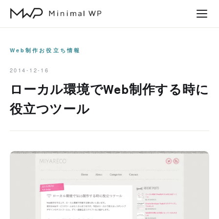
本
文
へ
ス
Web制作お役立ち情報
キ
2014-12-16
ッ
ローカル環境でWeb制作する時に
プ
役立つツール