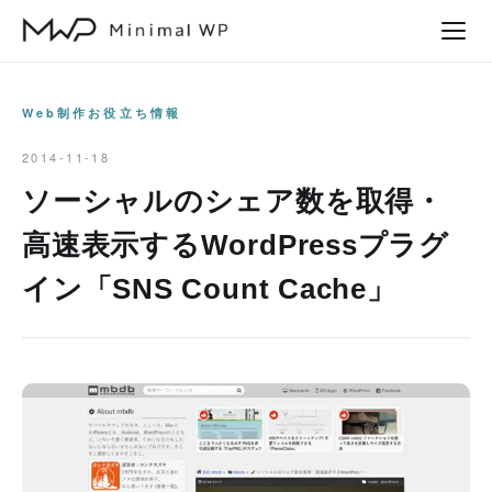
本
文
へ
ス
Web制作お役立ち情報
キ
2014-11-18
ッ
ソーシャルのシェア数を取得・
プ
高速表示するWordPressプラグ
イン「SNS Count Cache」