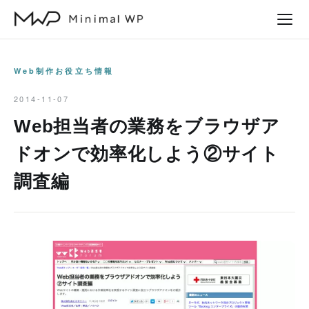
本
文
へ
ス
Web制作お役立ち情報
キ
2014-11-07
ッ
Web担当者の業務をブラウザア
プ
ドオンで効率化しよう②サイト
調査編