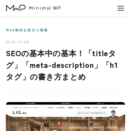
本
文
へ
ス
Web制作お役立ち情報
キ
2014-10-29
ッ
SEOの基本中の基本！「titleタ
プ
グ」「meta-description」「h1
タグ」の書き方まとめ