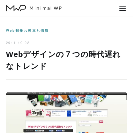
本
文
へ
ス
Web制作お役立ち情報
キ
2014-10-02
ッ
Webデザインの７つの時代遅れ
プ
なトレンド