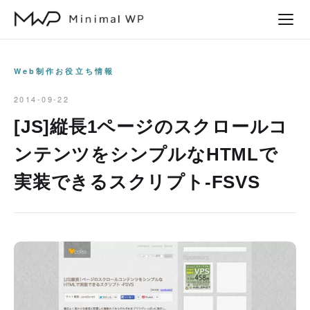
本
文
へ
ス
Web制作お役立ち情報
キ
2014-09-22
ッ
[JS]縦長1ページのスクロールコ
プ
ンテンツをシンプルなHTMLで
実装できるスクリプト-FSVS