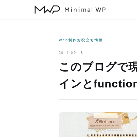
本
文
へ
ス
キ
Web制作お役立ち情報
ッ
2014-09-18
プ
このブログで
インとfuncti