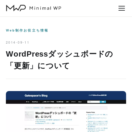
本
文
へ
ス
Web制作お役立ち情報
キ
2014-09-11
ッ
WordPressダッシュボードの
プ
「更新」について