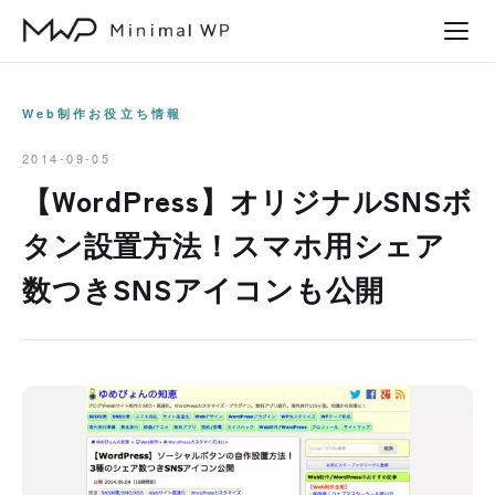
本
文
へ
ス
Web制作お役立ち情報
キ
2014-09-05
ッ
【WordPress】オリジナルSNSボ
プ
タン設置方法！スマホ用シェア
数つきSNSアイコンも公開