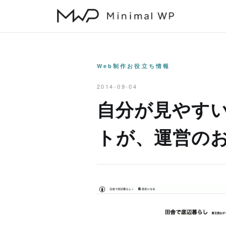
本
文
へ
ス
キ
Web制作お役立ち情報
ッ
2014-09-04
プ
自分が見やす
トが、運営の