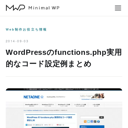
本
文
へ
ス
Web制作お役立ち情報
キ
2014-09-03
ッ
WordPressのfunctions.php実用
プ
的なコード設定例まとめ