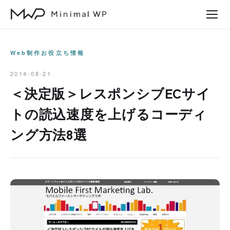
本
文
へ
ス
Web制作お役立ち情報
キ
2014-08-21
ッ
＜決定版＞レスポンシブECサイ
プ
トの読込速度を上げるコーディ
ング方法8選