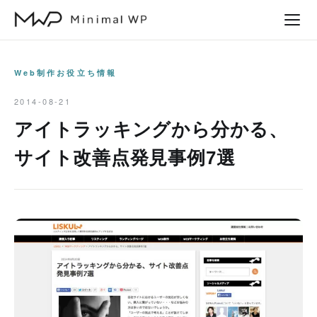
本
文
へ
ス
Web制作お役立ち情報
キ
2014-08-21
ッ
アイトラッキングから分かる、
プ
サイト改善点発見事例7選