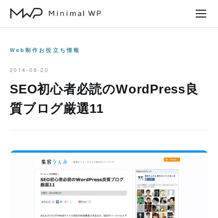
本
文
へ
ス
Web制作お役立ち情報
キ
2014-08-20
ッ
SEO初心者必読のWordPress良
プ
質ブログ厳選11