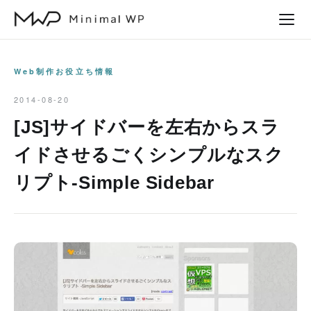
本
文
へ
ス
Web制作お役立ち情報
キ
2014-08-20
ッ
[JS]サイドバーを左右からスラ
プ
イドさせるごくシンプルなスク
リプト-Simple Sidebar