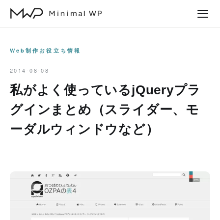
本
文
へ
ス
Web制作お役立ち情報
キ
2014-08-08
ッ
私がよく使っているjQueryプラ
プ
グインまとめ（スライダー、モ
ーダルウィンドウなど）