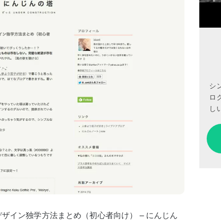
シ
ロ
しい
ザイン独学方法まとめ（初心者向け） – にんじん