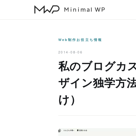
本
文
へ
ス
キ
Web制作お役立ち情報
ッ
2014-08-06
プ
私のブログカス
ザイン独学方
け）