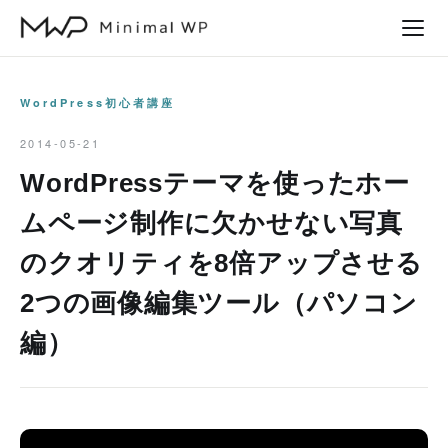
本
文
へ
ス
WordPress初心者講座
キ
2014-05-21
ッ
WordPressテーマを使ったホー
プ
ムページ制作に欠かせない写真
のクオリティを8倍アップさせる
2つの画像編集ツール（パソコン
編）