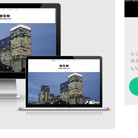
シ
ロ
しい