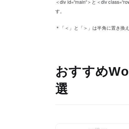
＜div id=”main”＞と＜div c
す。
＊「＜」と「＞」は半角に置き換
おすすめWor
選