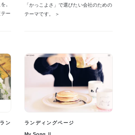
板を。
「かっこよさ」で選びたい会社のための
型テー
テーマです。 ＞
ラン
ランディングページ
My Song Ⅱ