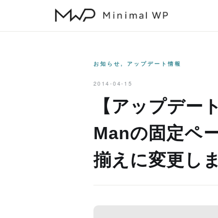
本
文
へ
ス
キ
お知らせ
,
アップデート情報
ッ
2014-04-15
プ
【アップデート情報
Manの固定ペ
揃えに変更し