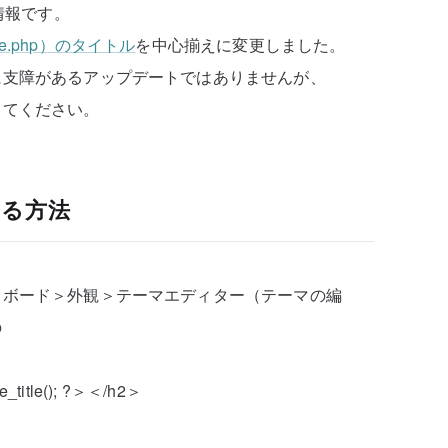
情報です。
.php）のタイトル
を中心揃えに変更しました。
に支障があるアップデートではありませんが、
してください。
する方法
ュボード＞外観＞テーマエディター（テーマの編
の
e_title(); ?＞＜/h2＞