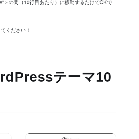
lass=”row”＞の間（10行目あたり）に移動するだけでOKで
えてください！
dPressテーマ10