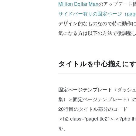
Million Dollar Man
のアップデート
サイドバー有りの固定ページ（page
デザイン的なものなので特に動作
気になる方は以下の方法で微調整
タイトルを中心揃えに
固定ページテンプレート（ダッシ
集）＞固定ページテンプレート）
20行目のタイトル部分のコード
＜h2 class=”pagetitle2″＞＜?php th
を、