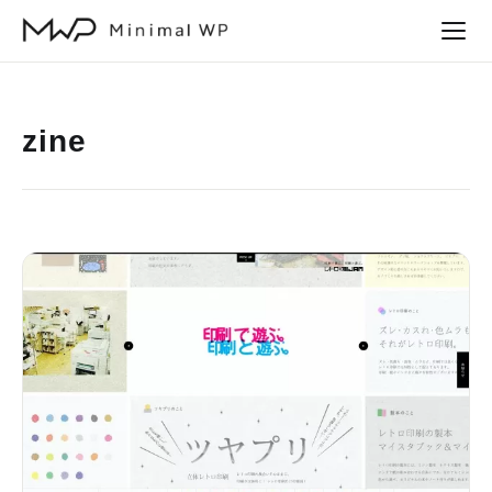
本
文
へ
ス
zine
キ
ッ
プ